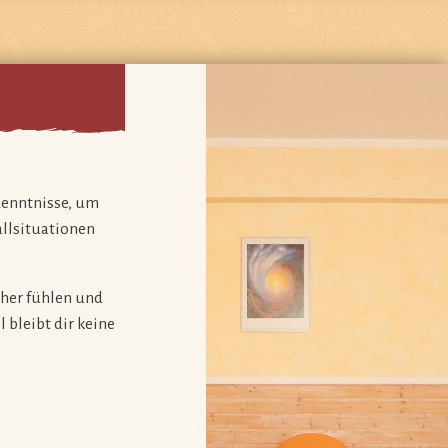
Kenntnisse, um
allsituationen
icher fühlen und
 bleibt dir keine