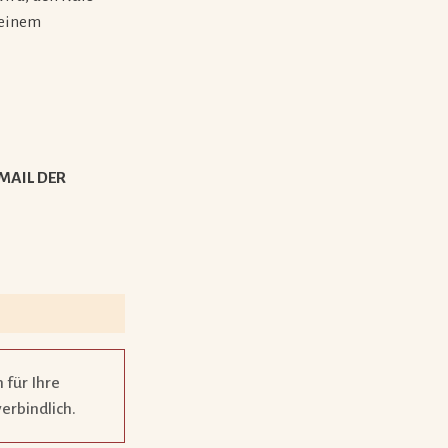
 einem
MAIL DER
 für Ihre
verbindlich.