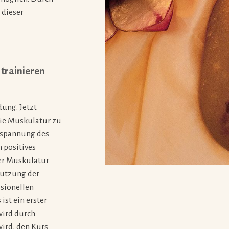
 dieser
trainieren
dung. Jetzt
die Muskulatur zu
Anspannung des
 positives
der Muskulatur
tützung der
ssionellen
ist ein erster
wird durch
ird, den Kurs